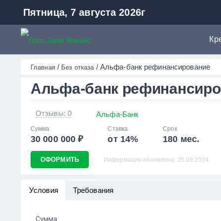
Пятница, 7 августа 2026г
Кр
Кр
ZaymFinans
/
/
Альфа-банк рефинансирование
Главная
Без отказа
Ми
Альфа-банк рефинансиро
Ав
Ре
Отзывы: 0
Альфа-Банк
Кр
Сумма
Ставка
Срок
Кр
30 000 000 ₽
от 14%
180 мес.
ОФОРМИТЬ
Информация обновлена: 25.09.2024
Условия
Требования
Сумма