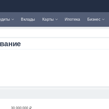
едиты
Вклады
Карты
Ипотека
Бизнес
едит наличными
Дебетовые карты
РКО
крозаймы
Кредитные карты
Эквайринг
вание
токредиты
Карты рассрочки
финансирование
едитная история
едитный калькулятор
30 000 000 ₽