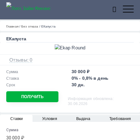
ZaymFinans
Главная
/
Без отказа
/
ЕКапуста
ЕКапуста
Отзывы: 0
30 000 ₽
Сумма
0% - 0,8% в день
Ставка
30 дн.
Срок
ПОЛУЧИТЬ
Информация обновлена:
30.06.2026
ДЕНЬГИ
Ставки
Условия
Выдача
Требования
Сумма
30 000 ₽