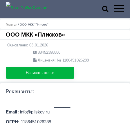
ZaymFinans
Главная
/
ООО МКК "Плисков"
ООО МКК «Плисков»
Обновлено:
03.01.2026
88452398880
Лицензия: № 1186451026288
Написать отзыв
Реквизиты:
_______
Email:
info@pliskov.ru
ОГРН:
1186451026288