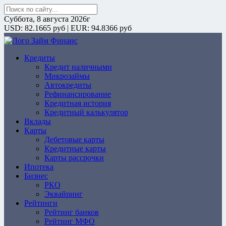
Поиск:
Суббота, 8 августа 2026г
USD: 82.1665 руб | EUR: 94.8366 руб
Кредиты
ZaymFinans
Кредит наличными
Микрозаймы
Автокредиты
Рефинансирование
Кредитная история
Кредитный калькулятор
Вклады
Карты
Дебетовые карты
Кредитные карты
Карты рассрочки
Ипотека
Бизнес
РКО
Эквайринг
Рейтинги
Рейтинг банков
Рейтинг МФО