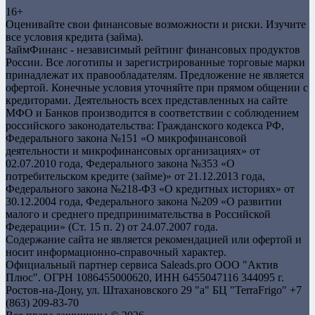
16+
Оценивайте свои финансовые возможности и риски. Изучите
все условия кредита (займа).
ЗаймФинанс - независимый рейтинг финансовых продуктов
России. Все логотипы и зарегистрированные торговые марки
принадлежат их правообладателям. Предложение не является
офертой. Конечные условия уточняйте при прямом общении с
кредиторами. Деятельность всех представленных на сайте
МФО и Банков производится в соответствии с соблюдением
российского законодательства: Гражданского кодекса РФ,
Федерального закона №151 «О микрофинансовой
деятельности и микрофинансовых организациях» от
02.07.2010 года, Федерального закона №353 «О
потребительском кредите (займе)» от 21.12.2013 года,
Федерального закона №218-ФЗ «О кредитных историях» от
30.12.2004 года, Федерального закона №209 «О развитии
малого и среднего предпринимательства в Российской
Федерации» (Ст. 15 п. 2) от 24.07.2007 года.
Содержание сайта не является рекомендацией или офертой и
носит информационно-справочный характер.
Официальный партнер сервиса Saleads.pro OOO "Актив
Плюс". ОГРН 1086455000620, ИНН 6455047116 344095 г.
Ростов-на-Дону, ул. Штахановского 29 "а" БЦ "TerraFrigo" +7
(863) 209-83-70