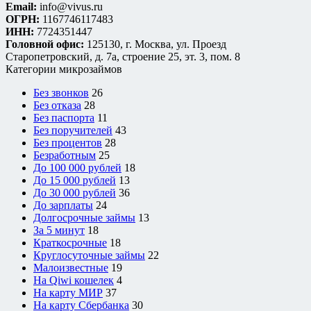
Email:
info@vivus.ru
ОГРН:
1167746117483
ИНН:
7724351447
Головной офис:
125130, г. Москва, ул. Проезд
Старопетровский, д. 7а, строение 25, эт. 3, пом. 8
Категории микрозаймов
Без звонков
26
Без отказа
28
Без паспорта
11
Без поручителей
43
Без процентов
28
Безработным
25
До 100 000 рублей
18
До 15 000 рублей
13
До 30 000 рублей
36
До зарплаты
24
Долгосрочные займы
13
За 5 минут
18
Краткосрочные
18
Круглосуточные займы
22
Малоизвестные
19
На Qiwi кошелек
4
На карту МИР
37
На карту Сбербанка
30