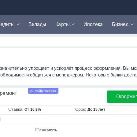
редиты
Вклады
Карты
Ипотека
Бизнес
редит наличными
Дебетовые карты
РКО
икрозаймы
Кредитные карты
Эквайринг
втокредиты
Карты рассрочки
ефинансирование
о значительно упрощает и ускоряет процесс оформления. Вы мо
редитная история
 необходимости общаться с менеджером. Некоторые банки дост
редитный калькулятор
онлайн заявка
 ремонт
Оформи
Ставка:
Срок:
От 16,9%
До 15 лет