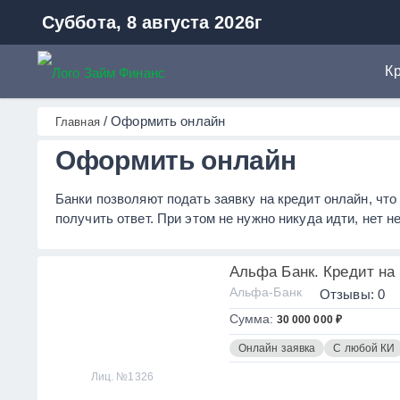
Суббота, 8 августа 2026г
К
К
ZaymFinans
/
Оформить онлайн
Главная
М
Оформить онлайн
А
Р
Банки позволяют подать заявку на кредит онлайн, чт
К
получить ответ. При этом не нужно никуда идти, нет
К
Альфа Банк. Кредит на
Альфа-Банк
Отзывы: 0
Сумма:
30 000 000 ₽
Онлайн заявка
С любой КИ
Лиц. №1326