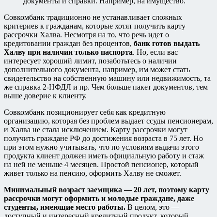
документы и справки. Например, на имущество.
Совкомбанк традиционно не устанавливает сложных
критериев к гражданам, которые хотят получить карту
рассрочки Халва. Несмотря на то, что речь идет о
кредитовании граждан без процентов,
банк готов выдать
Халву при наличии только паспорта
. Но, если вас
интересует хороший лимит, позаботьтесь о наличии
дополнительного документа, например, им может стать
свидетельство на собственную машину или недвижимость, та
же справка 2-НФДЛ и пр. Чем больше пакет документов, тем
выше доверие к клиенту.
Совкомбанк позиционирует себя как кредитную
организацию, которая без проблем выдает ссуды пенсионерам,
и Халва не стала исключением. Карту рассрочки могут
получить граждане РФ до достижения возраста в 75 лет. Но
при этом нужно учитывать, что по условиям выдачи этого
продукта клиент должен иметь официальную работу и стаж
на ней не меньше 4 месяцев. Простой пенсионер, который
живет только на пенсию, оформить Халву не сможет.
Минимальный возраст заемщика — 20 лет, поэтому карту
рассрочки могут оформить и молодые граждане, даже
студенты, имеющие место работы.
В целом, это —
доступный и интересный кредитный продукт, который