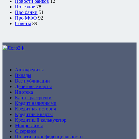
Новости банков
12
Полезное
78
Про банки
51
Про МФО
92
Советы
89
ZaymFinans
Автокредиты
Вклады
Все публикации
Дебетовые карты
Ипотека
Карты рассрочки
Кредит наличными
Кредитная история
Кредитные карты
Кредитный калькулятор
Микрозаймы
О сервисе
Политика конфиденциальности