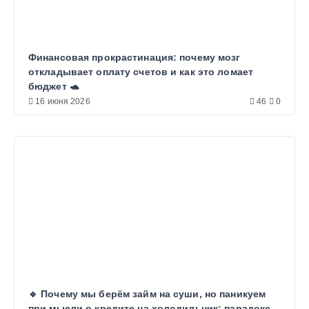
Финансовая прокрастинация: почему мозг
откладывает оплату счетов и как это ломает
бюджет 🐢
16 июня 2026
46
0
🔹 Почему мы берём займ на суши, но паникуем
при мысли о кредите на холодильник: парадокс