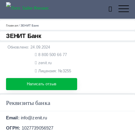
ZaymFinans
Главная
/
ЗЕНИТ Банк
ЗЕНИТ Банк
Обновлено:
24.09.2024
8 800 500 66 77
zenit.ru
Лицензия: №3255
Написать отзыв
Реквизиты банка
Email:
info@zenit.ru
ОГРН:
1027739056927