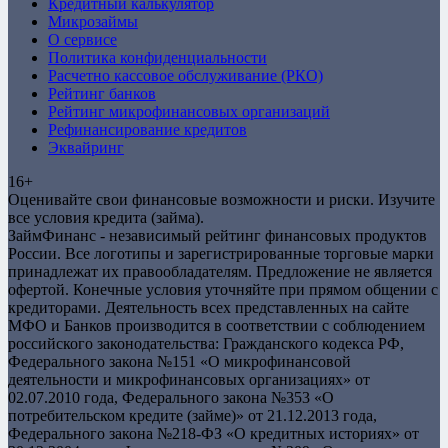
Кредитный калькулятор
Микрозаймы
О сервисе
Политика конфиденциальности
Расчетно кассовое обслуживание (РКО)
Рейтинг банков
Рейтинг микрофинансовых организаций
Рефинансирование кредитов
Эквайринг
16+
Оценивайте свои финансовые возможности и риски. Изучите
все условия кредита (займа).
ЗаймФинанс - независимый рейтинг финансовых продуктов
России. Все логотипы и зарегистрированные торговые марки
принадлежат их правообладателям. Предложение не является
офертой. Конечные условия уточняйте при прямом общении с
кредиторами. Деятельность всех представленных на сайте
МФО и Банков производится в соответствии с соблюдением
российского законодательства: Гражданского кодекса РФ,
Федерального закона №151 «О микрофинансовой
деятельности и микрофинансовых организациях» от
02.07.2010 года, Федерального закона №353 «О
потребительском кредите (займе)» от 21.12.2013 года,
Федерального закона №218-ФЗ «О кредитных историях» от