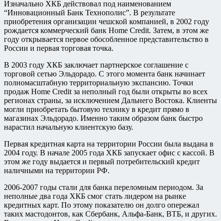
Изначально ХКБ действовал под наименованием
“Инновационный Банк Технополис”. В результате
приобретения организации чешской компанией, в 2002 году
рождается коммерческий банк Home Credit. Затем, в этом же
году открывается первое обособленное представительство в
России и первая торговая точка.
В 2003 году ХКБ заключает партнерское соглашение с
торговой сетью Эльдорадо. С этого момента банк начинает
полномасштабную территориальную экспансию. Точки
продаж Home Credit за неполный год были открыты во всех
регионах страны, за исключением Дальнего Востока. Клиенты
могли приобретать бытовую технику в кредит прямо в
магазинах Эльдорадо. Именно таким образом банк быстро
нарастил начальную клиентскую базу.
Первая кредитная карта на территории России была выдана в
2004 году. В начале 2005 года ХКБ запускает офис с кассой. В
этом же году выдается и первый потребительский кредит
наличными на территории РФ.
2006-2007 годы стали для банка переломным периодом. За
неполные два года ХКБ смог стать лидером на рынке
кредитных карт. По этому показателю он долго опережал
таких мастодонтов, как Сбербанк, Альфа-Банк, ВТБ, и других.