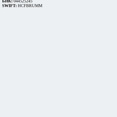
БИК:
044525245
SWIFT:
HCFBRUMM