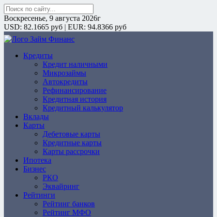
Поиск:
Воскресенье, 9 августа 2026г
USD: 82.1665 руб | EUR: 94.8366 руб
Кредиты
ZaymFinans
Кредит наличными
Микрозаймы
Автокредиты
Рефинансирование
Кредитная история
Кредитный калькулятор
Вклады
Карты
Дебетовые карты
Кредитные карты
Карты рассрочки
Ипотека
Бизнес
РКО
Эквайринг
Рейтинги
Рейтинг банков
Рейтинг МФО