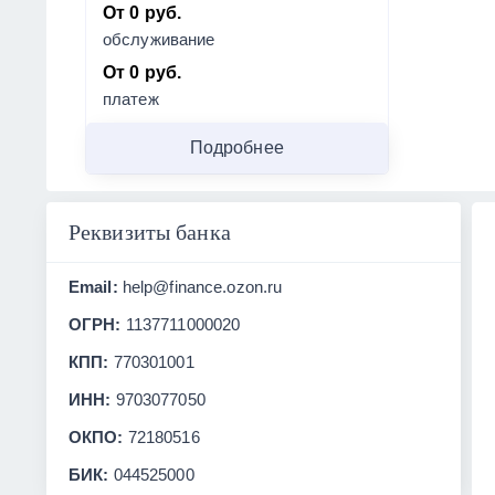
От 0 руб.
обслуживание
От 0 руб.
платеж
Подробнее
Реквизиты банка
Email:
help@finance.ozon.ru
ОГРН:
1137711000020
КПП:
770301001
ИНН:
9703077050
ОКПО:
72180516
БИК:
044525000