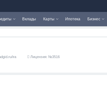
редиты
Вклады
Карты
Ипотека
Бизнес
редит наличными
Дебетовые карты
РКО
икрозаймы
Кредитные карты
Эквайринг
втокредиты
Карты рассрочки
ефинансирование
adgid.ru/ira
Лицензия: №3516
редитная история
редитный калькулятор