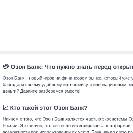
💳 Озон Банк: Что нужно знать перед откры
Озон Банк – новый игрок на финансовом рынке, который уже 
благодаря своему удобному интерфейсу и инновационным реш
деньги? Давайте разберемся вместе!
📈 Кто такой этот Озон Банк?
Начнем с того, что Озон Банк является частью экосистемы O
России. Это значит, что он тесно интегрирован с платформо
возможности при использовании их услуг. Банк начал свою раб