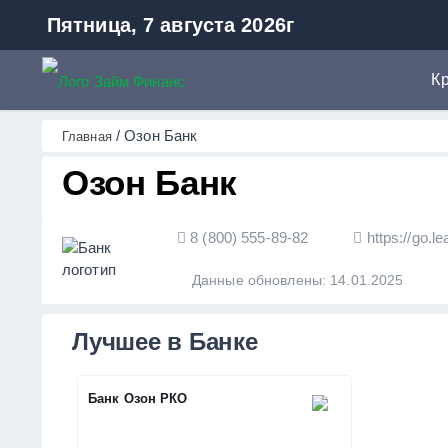
Пятница, 7 августа 2026г
К
К
ZaymFinans
/
Озон Банк
Главная
М
Озон Банк
А
Р
8 (800) 555-89-82
https://go.le
К
К
Данные обновлены:
14.01.2025
Лучшее в Банке
Банк Озон РКО