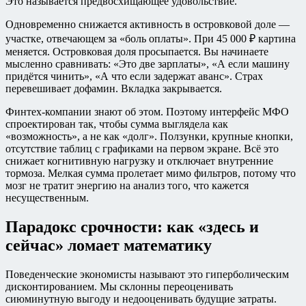
Это называется предвосхищающее удовольствие.
Одновременно снижается активность в островковой доле —
участке, отвечающем за «боль оплаты». При 45 000 ₽ картина
меняется. Островковая доля просыпается. Вы начинаете
мысленно сравнивать: «Это две зарплаты», «А если машину
придётся чинить», «А что если задержат аванс». Страх
перевешивает дофамин. Вкладка закрывается.
Финтех-компании знают об этом. Поэтому интерфейс МФО
спроектирован так, чтобы сумма выглядела как
«возможность», а не как «долг». Ползунки, крупные кнопки,
отсутствие таблиц с графиками на первом экране. Всё это
снижает когнитивную нагрузку и отключает внутренние
тормоза. Мелкая сумма пролетает мимо фильтров, потому что
мозг не тратит энергию на анализ того, что кажется
несущественным.
Парадокс срочности: как «здесь и
сейчас» ломает математику
Поведенческие экономисты называют это гиперболическим
дисконтированием. Мы склонны переоценивать
сиюминутную выгоду и недооценивать будущие затраты.