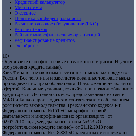
Кредитный калькулятор
Микрозаймы
О сервисе
Политика конфиденциальности
Расчетно кассовое обслуживание (РКО)
Рейтинг банков
Рейтинг микрофинансовых организаций
Рефинансирование кредитов
Эквайринг
16+
Оценивайте свои финансовые возможности и риски. Изучите
все условия кредита (займа).
ЗаймФинанс - независимый рейтинг финансовых продуктов
России. Все логотипы и зарегистрированные торговые марки
принадлежат их правообладателям. Предложение не является
офертой. Конечные условия уточняйте при прямом общении с
кредиторами. Деятельность всех представленных на сайте
МФО и Банков производится в соответствии с соблюдением
российского законодательства: Гражданского кодекса РФ,
Федерального закона №151 «О микрофинансовой
деятельности и микрофинансовых организациях» от
02.07.2010 года, Федерального закона №353 «О
потребительском кредите (займе)» от 21.12.2013 года,
Федерального закона №218-ФЗ «О кредитных историях» от