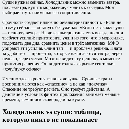
Суши нужны сейчас. Холодильник можно заменить завтра,
послезавтра, купить мороженое, сходить к соседям. Мозг
выбирает путь наименьшего сопротивления.
Срочность создаёт иллюзию безальтернативности. «Если не
возьму сейчас — останусь без ужина». «Если не закажу суши
— испорчу вечер». На деле альтернативы есть всегда, но они
требуют усилий: приготовить ужин из того, что в морозилке,
подождать два дня, сравнить цены в трёх магазинах. МФО
убирают эти усилия. Один тап — и проблема решена. Плата
за удобство — проценты, которые начисляются завтра, через
неделю, через месяц. Мозг не видит эту цепочку в моменте
принятия решения. Он видит только закрытие гештальта
«хочу/нужу сейчас».
Именно здесь кроется главная ловушка. Срочные траты
воспринимаются как «спасение», а не как «покупка».
Спасение не требует расчёта. Оно требует действия. А
действие в условиях финтех-приложения занимает меньше
времени, чем поиск сковородки на кухне.
Холодильник vs суши: таблица,
которую никто не показывает