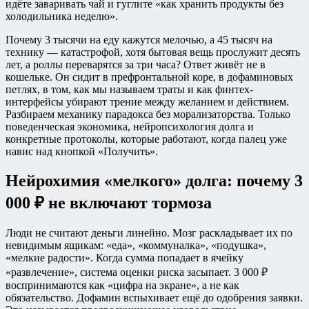
идёте заваривать чай и гуглите «как хранить продукты без
холодильника неделю».
Почему 3 тысячи на еду кажутся мелочью, а 45 тысяч на
технику — катастрофой, хотя бытовая вещь прослужит десять
лет, а роллы переварятся за три часа? Ответ живёт не в
кошельке. Он сидит в префронтальной коре, в дофаминовых
петлях, в том, как мы называем траты и как финтех-
интерфейсы убирают трение между желанием и действием.
Разбираем механику парадокса без морализаторства. Только
поведенческая экономика, нейропсихология долга и
конкретные протоколы, которые работают, когда палец уже
навис над кнопкой «Получить».
Нейрохимия «мелкого» долга: почему 3
000 ₽ не включают тормоза
Люди не считают деньги линейно. Мозг раскладывает их по
невидимым ящикам: «еда», «коммуналка», «подушка»,
«мелкие радости». Когда сумма попадает в ячейку
«развлечение», система оценки риска засыпает. 3 000 ₽
воспринимаются как «цифра на экране», а не как
обязательство. Дофамин вспыхивает ещё до одобрения заявки.