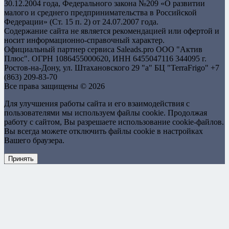
30.12.2004 года, Федерального закона №209 «О развитии
малого и среднего предпринимательства в Российской
Федерации» (Ст. 15 п. 2) от 24.07.2007 года.
Содержание сайта не является рекомендацией или офертой и
носит информационно-справочный характер.
Официальный партнер сервиса Saleads.pro OOO "Актив
Плюс". ОГРН 1086455000620, ИНН 6455047116 344095 г.
Ростов-на-Дону, ул. Штахановского 29 "а" БЦ "TerraFrigo" +7
(863) 209-83-70
Все права защищены © 2026
Для улучшения работы сайта и его взаимодействия с
пользователями мы используем файлы cookie. Продолжая
работу с сайтом, Вы разрешаете использование cookie-файлов.
Вы всегда можете отключить файлы cookie в настройках
Вашего браузера.
Принять