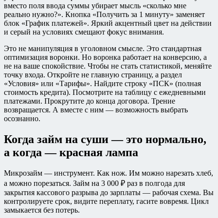
вместо поля ввода суммы убирает мысль «сколько мне
реально нужно?». Кнопка «Получить за 1 минуту» заменяет
блок «График платежей». Яркий акцентный цвет на действии
и серый на условиях смещают фокус внимания.
Это не манипуляция в уголовном смысле. Это стандартная
оптимизация воронки. Но воронка работает на конверсию, а
не на ваше спокойствие. Чтобы не стать статистикой, меняйте
точку входа. Откройте не главную страницу, а раздел
«Условия» или «Тарифы». Найдите строку «ПСК» (полная
стоимость кредита). Посмотрите на таблицу с ежедневными
платежами. Прокрутите до конца договора. Трение
возвращается. А вместе с ним — возможность выбрать
осознанно.
Когда займ на суши — это нормально,
а когда — красная лампа
Микрозайм — инструмент. Как нож. Им можно нарезать хлеб,
а можно порезаться. Займ на 3 000 ₽ раз в полгода для
закрытия кассового разрыва до зарплаты — рабочая схема. Вы
контролируете срок, видите переплату, гасите вовремя. Цикл
замыкается без потерь.