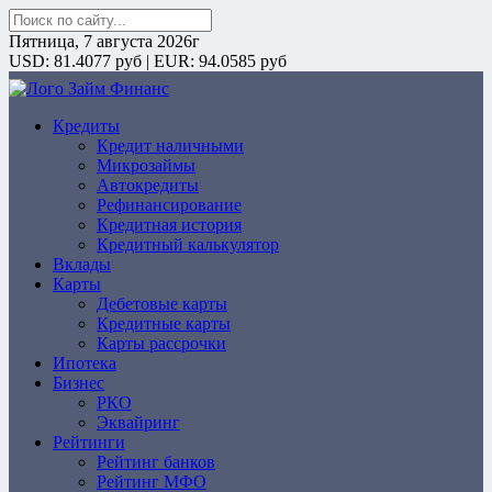
Поиск:
Пятница, 7 августа 2026г
USD: 81.4077 руб | EUR: 94.0585 руб
Кредиты
ZaymFinans
Кредит наличными
Микрозаймы
Автокредиты
Рефинансирование
Кредитная история
Кредитный калькулятор
Вклады
Карты
Дебетовые карты
Кредитные карты
Карты рассрочки
Ипотека
Бизнес
РКО
Эквайринг
Рейтинги
Рейтинг банков
Рейтинг МФО