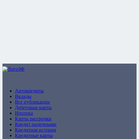
ZaymFinans
Автокредиты
Вклады
Все публикации
Дебетовые карты
Ипотека
Карты рассрочки
Кредит наличными
Кредитная история
Кредитные карты