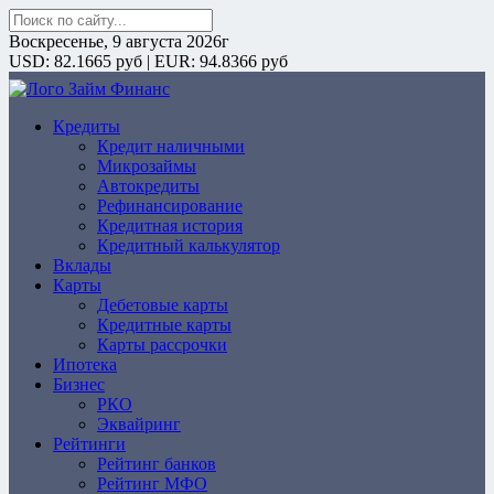
Поиск:
Воскресенье, 9 августа 2026г
USD: 82.1665 руб | EUR: 94.8366 руб
Кредиты
ZaymFinans
Кредит наличными
Микрозаймы
Автокредиты
Рефинансирование
Кредитная история
Кредитный калькулятор
Вклады
Карты
Дебетовые карты
Кредитные карты
Карты рассрочки
Ипотека
Бизнес
РКО
Эквайринг
Рейтинги
Рейтинг банков
Рейтинг МФО