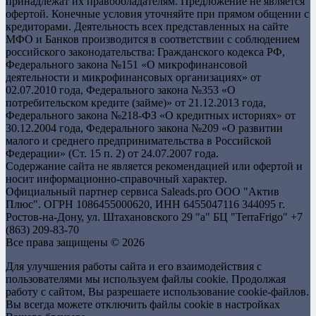
принадлежат их правообладателям. Предложение не является
офертой. Конечные условия уточняйте при прямом общении с
кредиторами. Деятельность всех представленных на сайте
МФО и Банков производится в соответствии с соблюдением
российского законодательства: Гражданского кодекса РФ,
Федерального закона №151 «О микрофинансовой
деятельности и микрофинансовых организациях» от
02.07.2010 года, Федерального закона №353 «О
потребительском кредите (займе)» от 21.12.2013 года,
Федерального закона №218-ФЗ «О кредитных историях» от
30.12.2004 года, Федерального закона №209 «О развитии
малого и среднего предпринимательства в Российской
Федерации» (Ст. 15 п. 2) от 24.07.2007 года.
Содержание сайта не является рекомендацией или офертой и
носит информационно-справочный характер.
Официальный партнер сервиса Saleads.pro OOO "Актив
Плюс". ОГРН 1086455000620, ИНН 6455047116 344095 г.
Ростов-на-Дону, ул. Штахановского 29 "а" БЦ "TerraFrigo" +7
(863) 209-83-70
Все права защищены © 2026
Для улучшения работы сайта и его взаимодействия с
пользователями мы используем файлы cookie. Продолжая
работу с сайтом, Вы разрешаете использование cookie-файлов.
Вы всегда можете отключить файлы cookie в настройках