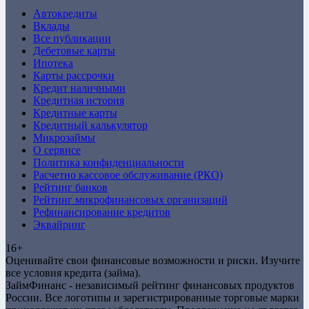
ZaymFinans
Автокредиты
Вклады
Все публикации
Дебетовые карты
Ипотека
Карты рассрочки
Кредит наличными
Кредитная история
Кредитные карты
Кредитный калькулятор
Микрозаймы
О сервисе
Политика конфиденциальности
Расчетно кассовое обслуживание (РКО)
Рейтинг банков
Рейтинг микрофинансовых организаций
Рефинансирование кредитов
Эквайринг
16+
Оценивайте свои финансовые возможности и риски. Изучите
все условия кредита (займа).
ЗаймФинанс - независимый рейтинг финансовых продуктов
России. Все логотипы и зарегистрированные торговые марки