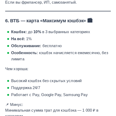
Если вы фрилансер, ИП, самозанятый.
6.
ВТБ — карта «Максимум кэшбэк»
🏙️
Кэшбэк:
до
10%
в 3 выбранных категориях
На всё:
1%
Обслуживание:
бесплатно
Особенность:
кэшбэк начисляется ежемесячно, без
лимита
Чем хороша:
Высокий кэшбэк без скрытых условий
Поддержка 24/7
Работает с Pay, Google Pay, Samsung Pay
📌 Минус:
Минимальная сумма трат для кэшбэка — 1 000 ₽ в
категории.