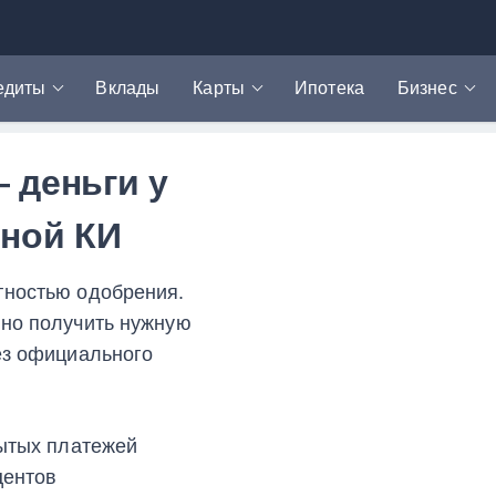
едиты
Вклады
Карты
Ипотека
Бизнес
едит наличными
Дебетовые карты
РКО
крозаймы
Кредитные карты
Эквайринг
 деньги у
токредиты
Карты рассрочки
нной КИ
финансирование
едитная история
тностью одобрения.
едитный калькулятор
но получить нужную
ез официального
рытых платежей
центов