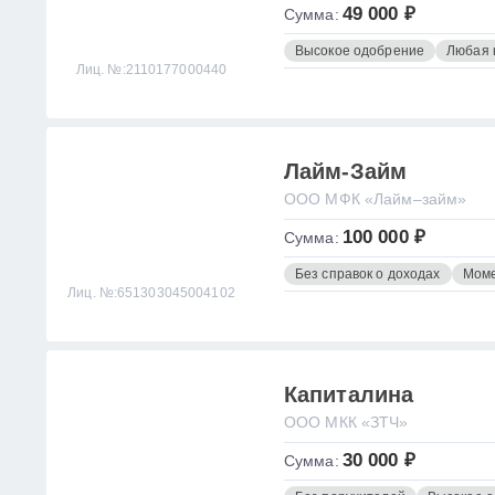
49 000 ₽
Сумма:
Высокое одобрение
Любая 
Лиц. №:2110177000440
Лайм-Займ
ООО МФК «Лайм–займ»
100 000 ₽
Сумма:
Без справок о доходах
Моме
Лиц. №:651303045004102
Капиталина
ООО МКК «ЗТЧ»
30 000 ₽
Сумма: