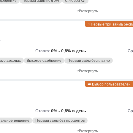
одобрение
Первый займ под 0%
С любой КИ
⚡ Первые три займа бесп
»
Ставка:
0% - 0,8% в день
Ср
ок о доходах
Высокое одобрение
Первый заём бесплатно
👑 Выбор пользователей
Ставка:
0% - 0,8% в день
Ср
альное решение
Первый заём без процентов