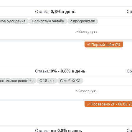
Ставка:
0,8% в день
Ср
кое одобрение
Полностью онлайн
с просрочками
🆓 Первый займ 0%
Ставка:
0% - 0,8% в день
Ср
нтальное решение
С 18 лет
С любой КИ
✅ Проверено ZF - 08.08.2
Ставка:
до 0,8% в день
Ср