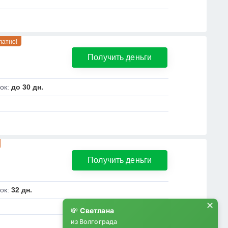
латно!
Получить деньги
ок:
до 30 дн.
Получить деньги
ок:
32 дн.
✕
💸
Светлана
из Волгограда