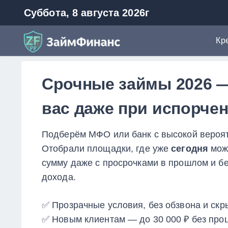
Суббота, 8 августа 2026г
Кр
Кр
ZaymFinans
Ми
Срочные займы 2026 —
Ав
вас даже при испорче
Ре
Кр
Подберём МФО или банк с высокой вероя
Кр
Отобрали площадки, где уже
сегодня
мож
сумму даже с просрочками в прошлом и б
дохода.
✅ Прозрачные условия, без обзвона и ск
✅ Новым клиентам — до 30 000 ₽ без про