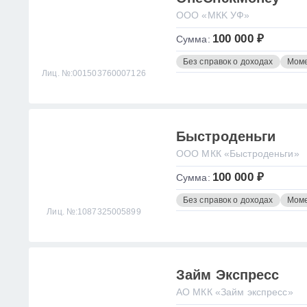
ООО «МКK УФ»
100 000 ₽
Сумма:
Без справок о доходах
Моме
Лиц. №:001503760007126
Быстроденьги
ООО МКК «Быстроденьги»
100 000 ₽
Сумма:
Без справок о доходах
Моме
Лиц. №:1087325005899
Займ Экспресс
АО МКК «Займ экспресс»