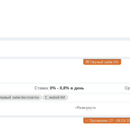
🆓 Первый займ 0%
Ставка:
0% - 0,8% в день
Ср
ервый заём бесплатно
С любой КИ
✅ Проверено ZF - 08.08.2