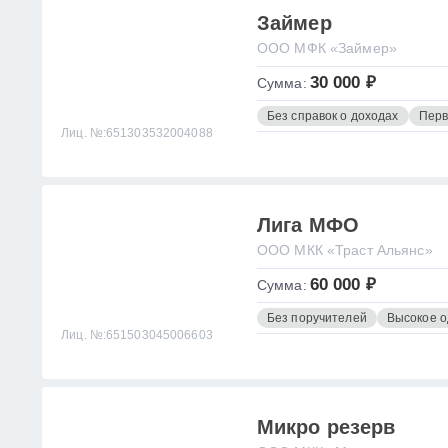
Займер
ООО МФК «Займер»
30 000 ₽
Сумма:
Без справок о доходах
Перв
Лиц. №:651303532004088
Лига МФО
ООО МКК «Траст Альянс»
60 000 ₽
Сумма:
Без поручителей
Высокое 
Лиц. №:651503045006603
Микро резерв