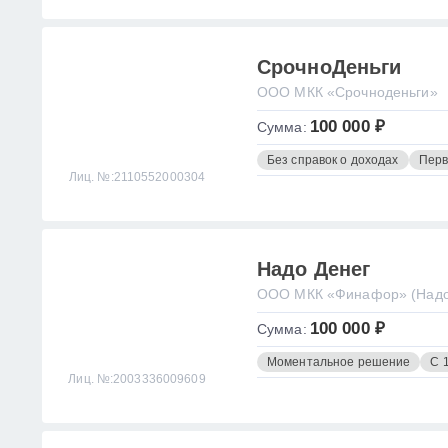
СрочноДеньги
ООО МКК «Срочноденьги»
100 000 ₽
Сумма:
Без справок о доходах
Перв
Лиц. №:2110552000304
Надо Денег
ООО МКК «Финафор» (Надо
100 000 ₽
Сумма:
Моментальное решение
С 
Лиц. №:2003336009609