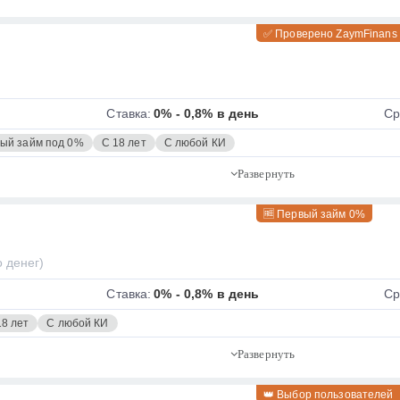
✅ Проверено ZaymFinans
Ставка:
0% - 0,8% в день
Ср
ый займ под 0%
С 18 лет
С любой КИ
🆓 Первый займ 0%
 денег)
Ставка:
0% - 0,8% в день
Ср
18 лет
С любой КИ
👑 Выбор пользователей