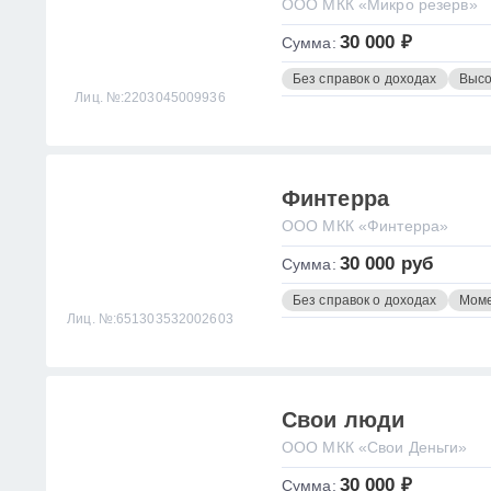
ООО МКК «Микро резерв»
30 000 ₽
Сумма:
Без справок о доходах
Высо
Лиц. №:2203045009936
Финтерра
ООО МКК «Финтерра»
30 000 руб
Сумма:
Без справок о доходах
Моме
Лиц. №:651303532002603
Свои люди
ООО МКК «Свои Деньги»
30 000 ₽
Сумма: