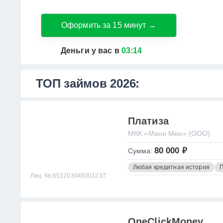
Оформить за 15 минут →
Деньги у вас в
03:14
ТОП займов 2026:
Платиза
МКК «Мани Мен» (ООО)
80 000 ₽
Сумма:
Любая кредитная история
П
Лиц. №:651203045001237
OneClickMoney