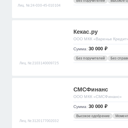
Без поручителей
Высокое 
Лиц. №:24-030-45-010104
Кекас.ру
ООО МКК «Варенье Кредит
30 000 ₽
Сумма:
Без поручителей
Без справ
Лиц. №:2103140009725
СМСФинанс
ООО МКК «СМСФинанс»
30 000 ₽
Сумма:
Высокое одобрение
Момент
Лиц. №:3120177002032